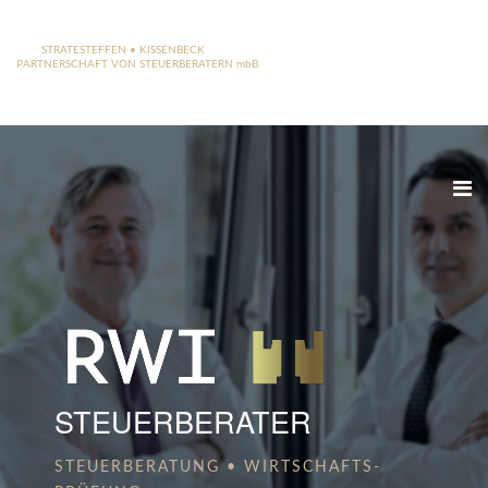
RWI
STRATESTEFFEN • KISSENBECK
PARTNERSCHAFT VON STEUERBERATERN mbB
STEUERBERATER
STEUERBERATUNG • WIRTSCHAFTS­